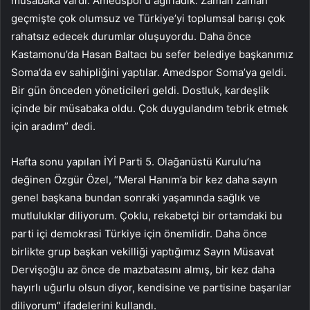
müsabaka vardı. Amedspor’u ağırladık. Zaman zaman
geçmişte çok olumsuz ve Türkiye’yi toplumsal barışı çok
rahatsız edecek durumlar oluşuyordu. Daha önce
Kastamonu’da Hasan Baltacı bu sefer belediye başkanımız
Soma’da ev sahipliğini yaptılar. Amedspor Soma’ya geldi.
Bir gün önceden yöneticileri geldi. Dostluk, kardeşlik
içinde bir müsabaka oldu. Çok duygulandım tebrik etmek
için aradım” dedi.
Hafta sonu yapılan İYİ Parti 5. Olağanüstü Kurulu’na
değinen Özgür Özel, “Meral Hanım’a bir kez daha sayın
genel başkana bundan sonraki yaşamında sağlık ve
mutluluklar diliyorum. Çoklu, rekabetçi bir ortamdaki bu
parti içi demokrasi Türkiye için önemlidir. Daha önce
birlikte grup başkan vekilliği yaptığımız Sayın Müsavat
Dervişoğlu az önce de mazbatasını almış, bir kez daha
hayırlı uğurlu olsun diyor, kendisine ve partisine başarılar
diliyorum” ifadelerini kullandı.