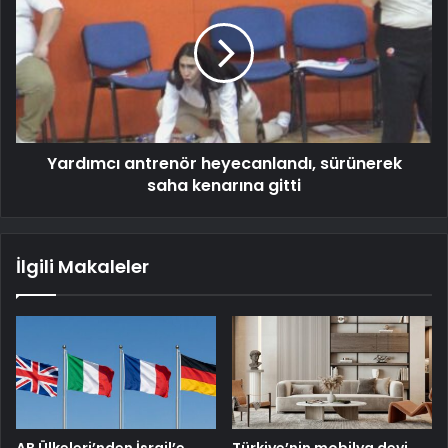
Yardımcı antrenör heyecanlandı, sürünerek
saha kenarına gitti
İlgili Makaleler
AB Ülkeleri’nden İsrail’e
Türkiye’nin mobilya devi