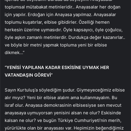
toplumsal mütabakat metinleridir.. Anayasalar her doğan
için yapılır. Erdoğan için Anayasa yapılmaz. Anayasalar
toplumu kuşatırlar, elbise gibidirler. Özelliği hemen
herkesin üzerine uymasıdır. Öyle kapsayıcı, öyle çoğulcu,
öyle aşkın zamanlı metinlerdir. Durdukça değer kazanırlar..
ve böyle bir metni yapmak topluma yeni bir elbise
dikmek…”
“YENİSİ YAPILANA KADAR ESKİSİNE UYMAK HER
VATANDAŞIN GÖREVİ”
Sayın Kurtuluş’a söylediğim şudur. Giymeyeceğimiz elbise
alır mıyız? Yeni bir elbise alalım ama kullanmayalım. Bu
israf olur. Anayasa demokrasinin elbisesiyse sen mevcut
anayasaya uymuyorsan yenisini alsan ne olur? Eskisinde
kalsan ne olur? ve bugün Türkiye Cumhuriyeti’nin merih,
yürürlükte olan bir anayasası var. Hepimizin beğendiğimiz