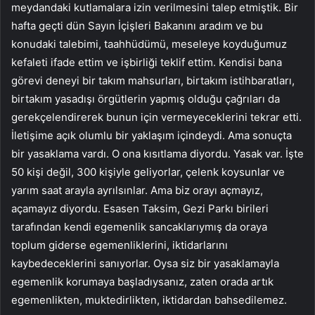
meydandaki kutlamalara izin verilmesini talep etmiştik. Bir
hafta geçti dün Sayın İçişleri Bakanını aradım ve bu
konudaki talebimi, taahhüdümü, meseleye koyduğumuz
kefaleti ifade ettim ve işbirliği teklif ettim. Kendisi bana
görevi deneyi bir takım mahsurları, birtakım istihbaratları,
birtakım yasadışı örgütlerin yapmış olduğu çağrıları da
gerekçelendirerek bunun için vermeyeceklerini tekrar etti.
İletişime açık olumlu bir yaklaşım içindeydi. Ama sonuçta
bir yasaklama vardı. O ona kısıtlama diyordu. Yasak var. İşte
50 kişi değil, 300 kişiyle geliyorlar, çelenk koysunlar ve
yarım saat arayla ayrılsınlar. Ama biz orayı açmayız,
açamayız diyordu. Esasen Taksim, Gezi Parkı birileri
tarafından kendi egemenlik sancaklarıymış da oraya
toplum giderse egemenliklerini, iktidarlarını
kaybedeceklerini sanıyorlar. Oysa siz bir yasaklamayla
egemenlik korumaya başladıysanız, zaten orada artık
egemenlikten, muktedirlikten, iktidardan bahsedilemez.