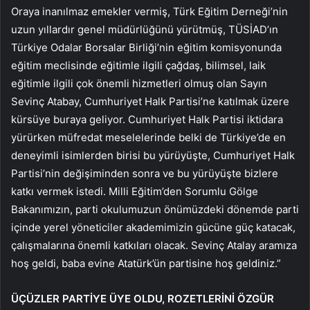
Oraya inanılmaz emekler vermiş, Türk Eğitim Derneği’nin
uzun yıllardır genel müdürlüğünü yürütmüş, TÜSİAD’ın
Türkiye Odalar Borsalar Birliği’nin eğitim komisyonunda
eğitim meclisinde eğitimle ilgili çağdaş, bilimsel, laik
eğitimle ilgili çok önemli hizmetleri olmuş olan Sayın
Sevinç Atabay, Cumhuriyet Halk Partisi’ne katılmak üzere
kürsüye buraya geliyor. Cumhuriyet Halk Partisi iktidara
yürürken müfredat meselelerinde belki de Türkiye’de en
deneyimli isimlerden birisi bu yürüyüşte, Cumhuriyet Halk
Partisi’nin değişiminden sonra ve bu yürüyüşte bizlere
katkı vermek istedi. Milli Eğitim’den Sorumlu Gölge
Bakanımızın, parti okulumuzun önümüzdeki dönemde parti
içinde yerel yöneticiler akademimizin gücüne güç katacak,
çalışmalarına önemli katkıları olacak. Sevinç Atalay aramıza
hoş geldi, baba evine Atatürk’ün partisine hoş geldiniz.”
ÜÇÜZLER PARTİYE ÜYE OLDU, ROZETLERİNİ ÖZGÜR