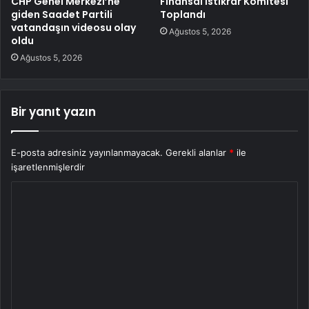
CHP Genel Merkezi’ne
Finansal İstikrar Komitesi
giden Saadet Partili
Toplandı
vatandaşın videosu olay
Ağustos 5, 2026
oldu
Ağustos 5, 2026
Bir yanıt yazın
E-posta adresiniz yayınlanmayacak.
Gerekli alanlar
*
ile
işaretlenmişlerdir
Y
o
r
u
m
*