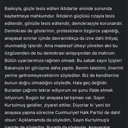
Baskıyla, güçle tesis edilen iktidarlar eninde sonunda
kaybetmeye mahkumdur. İktidarın güçlüsü rızayla tesis
edilendir, gönülle tesis edilendir, demokrasiyle korunandır.
Demokrasi de gösterinin, protestoların özgürce yapıldığı,
anayasal sınırlar içinde davranıldıkça da izne dahi ihtiyaç
olunmadığı işlerdir. Ama maalesef ülkeyi yöneten akıl bu
özgüvenden de bu demokrasi anlayışından da mahrum.
Bütün uyarılarımıza rağmen olmadı. Bu sabah sayın İçişleri
Bakanıyla bir görüşme daha yaptık. Benim talebimi, önerimi
yerine getiremeyeceklerini söylediler. Biz de kendilerine
bunun doğru olmadığını söyledik. Hala geç değildir.
Buradan çağrımı tekrar ediyorum ve şunu ifade etmek
istiyorum. Bugün bir anayasa tartışması var. Sayın
Kurtulmuş geldiler, ziyaret ettiler. Diyorlar ki ‘yeni bir
anayasa yapma sürecine Cumhuriyet Halk Partisi de dahil
olsun.’ Açıklamamda da söyledim, Sayın Kurtulmuş’a
içeride de söyledim. Burada da söyleyim. Anayasalar