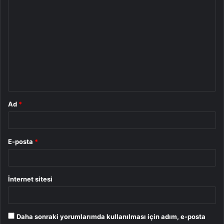
Y
o
r
u
m
*
Ad
*
E-posta
*
İnternet sitesi
Daha sonraki yorumlarımda kullanılması için adım, e-posta