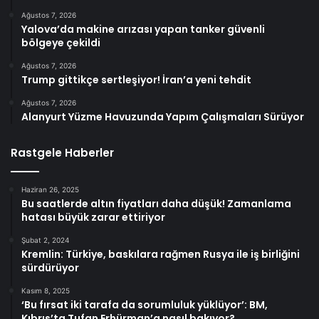
Ağustos 7, 2026
Yalova’da makine arızası yapan tanker güvenli
bölgeye çekildi
Ağustos 7, 2026
Trump gittikçe sertleşiyor! İran’a yeni tehdit
Ağustos 7, 2026
Alanyurt Yüzme Havuzunda Yapım Çalışmaları Sürüyor
Rastgele Haberler
Haziran 26, 2025
Bu saatlerde altın fiyatları daha düşük! Zamanlama
hatası büyük zarar ettiriyor
Şubat 2, 2024
Kremlin: Türkiye, baskılara rağmen Rusya ile iş birliğini
sürdürüyor
Kasım 8, 2025
‘Bu fırsat iki tarafa da sorumluluk yüklüyor’: BM,
Kıbrıs’ta Tufan Erhürman’a nasıl bakıyor?