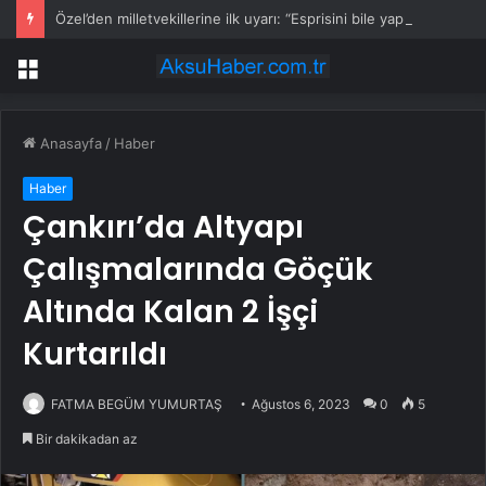
Özel’den milletvekillerine ilk uyarı: “Esprisini bile yapmayacaksınız”
Menü
Anasayfa
/
Haber
Haber
Çankırı’da Altyapı
Çalışmalarında Göçük
Altında Kalan 2 İşçi
Kurtarıldı
FATMA BEGÜM YUMURTAŞ
Ağustos 6, 2023
0
5
Bir dakikadan az