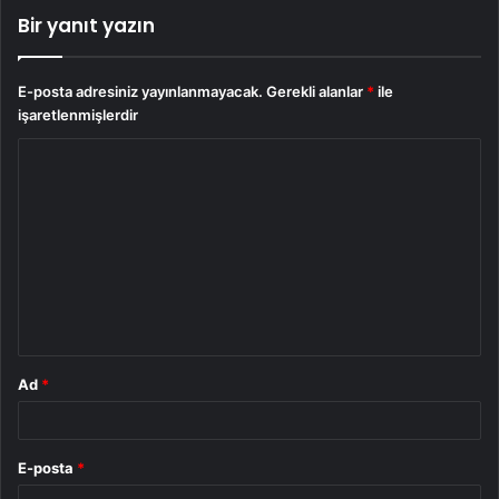
Bir yanıt yazın
E-posta adresiniz yayınlanmayacak.
Gerekli alanlar
*
ile
işaretlenmişlerdir
Y
o
r
u
m
*
Ad
*
E-posta
*