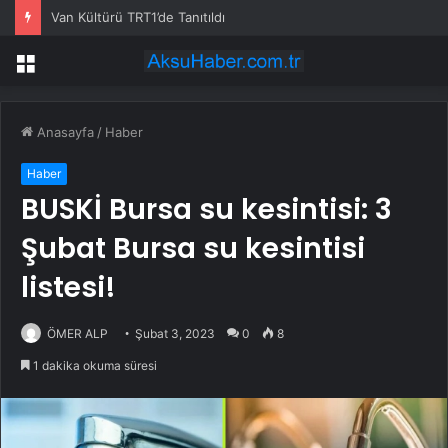
Van Kültürü TRT1’de Tanıtıldı
Menü
Anasayfa
/
Haber
Haber
BUSKİ Bursa su kesintisi: 3
Şubat Bursa su kesintisi
listesi!
ÖMER ALP
Şubat 3, 2023
0
8
1 dakika okuma süresi