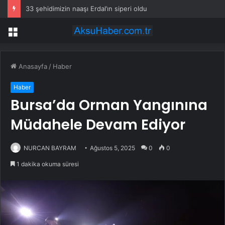
33 şehidimizin naaşı Erdal’ın siperi oldu
Menü
Anasayfa
/
Haber
Haber
Bursa’da Orman Yangınına
Müdahele Devam Ediyor
NURCAN BAYRAM
Ağustos 5, 2025
0
0
1 dakika okuma süresi