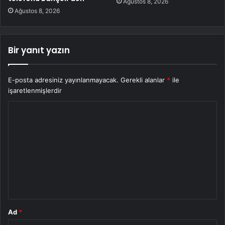
Ağustos 8, 2026
Ağustos 8, 2026
Bir yanıt yazın
E-posta adresiniz yayınlanmayacak.
Gerekli alanlar
*
ile
işaretlenmişlerdir
Y
o
r
u
m
*
Ad
*