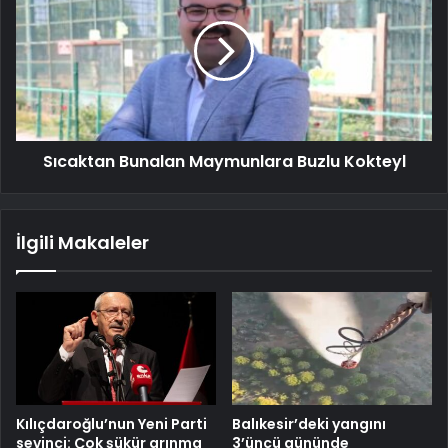
Sıcaktan Bunalan Maymunlara Buzlu Kokteyl
İlgili Makaleler
Kılıçdaroğlu’nun Yeni Parti
Balıkesir’deki yangını
sevinci: Çok şükür arınma
3’üncü gününde