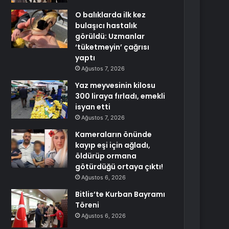
O balıklarda ilk kez
bulaşıcı hastalık
görüldü: Uzmanlar
‘tüketmeyin’ çağrısı
yaptı
Ağustos 7, 2026
Yaz meyvesinin kilosu
300 liraya fırladı, emekli
isyan etti
Ağustos 7, 2026
Kameraların önünde
kayıp eşi için ağladı,
öldürüp ormana
götürdüğü ortaya çıktı!
Ağustos 6, 2026
Bitlis’te Kurban Bayramı
Töreni
Ağustos 6, 2026