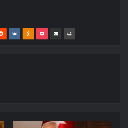
erest
Reddit
VKontakte
Odnoklassniki
Pocket
E-Posta ile paylaş
Yazdır