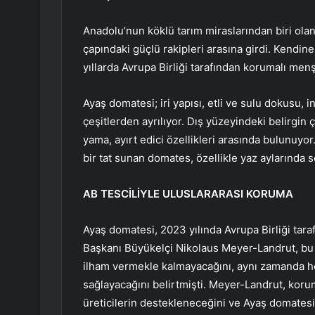
Anadolu’nun köklü tarım miraslarından biri olan
çapındaki güçlü rakipleri arasına girdi. Kendin
yıllarda Avrupa Birliği tarafından korumalı menş
Ayaş domatesi; iri yapısı, etli ve sulu dokusu
çeşitlerden ayrılıyor. Dış yüzeyindeki belirgin 
yama, ayırt edici özellikleri arasında bulunuyo
bir tat sunan domates, özellikle yaz aylarında so
AB TESCİLİYLE ULUSLARARASI KORUMA
Ayaş domatesi, 2023 yılında Avrupa Birliği ta
Başkanı Büyükelçi Nikolaus Meyer-Landrut, bu t
ilham vermekle kalmayacağını, aynı zamanda he
sağlayacağını belirtmişti. Meyer-Landrut, kor
üreticilerin destekleneceğini ve Ayaş domatesini