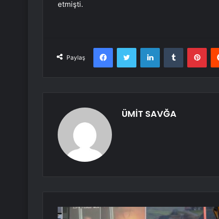
etmişti.
Facebook
Twitter
LinkedIn
Tumblr
Pint
Paylaş
ÜMİT SAVĞA