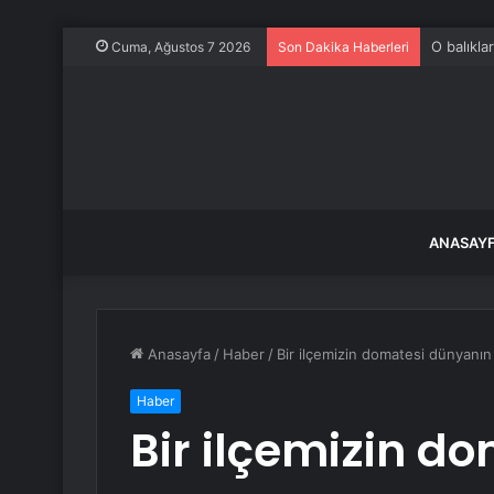
O balıkla
Cuma, Ağustos 7 2026
Son Dakika Haberleri
ANASAY
Anasayfa
/
Haber
/
Bir ilçemizin domatesi dünyanın e
Haber
Bir ilçemizin d