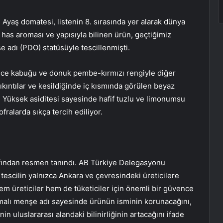
 Ayaş domatesi, listenin 8. sırasında yer alarak dünya
e has aroması ve yapısıyla bilinen ürün, geçtiğimiz
e adı (PDO) statüsüyle tescillenmişti.
, ince kabuğu ve donuk pembe-kırmızı rengiyle diğer
çıkıntılar ve kesildiğinde iç kısmında görülen beyaz
r. Yüksek asiditesi sayesinde hafif tuzlu ve limonumsu
fralarda sıkça tercih ediliyor.
rafından resmen tanındı. AB Türkiye Delegasyonu
escilin yalnızca Ankara ve çevresindeki üreticilere
m üreticiler hem de tüketiciler için önemli bir güvence
umalı menşe adı sayesinde ürünün isminin korunacağını,
n uluslararası alandaki bilinirliğinin artacağını ifade