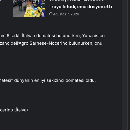
liraya fırladı, emekli isyan etti
Ağustos 7, 2026
 tam 6 farklı İtalyan domatesi bulunurken, Yunanistan
arzano dell’Agro Sarnese-Nocerino bulunurken, onu
matesi” dünyanın en iyi sekizinci domatesi oldu.
erino (İtalya)