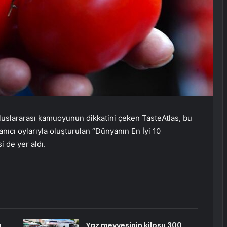
uluslararası kamuoyunun dikkatini çeken TasteAtlas, bu
anıcı oylarıyla oluşturulan “Dünyanın En İyi 10
 de yer aldı.
ı
Yaz meyvesinin kilosu 300