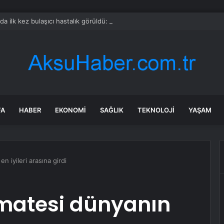
rda ilk kez bulaşıcı hastalık görüldü: Uzmanlar ‘tüketmeyin’ çağrısı yaptı
FA
HABER
EKONOMI
SAĞLIK
TEKNOLOJI
YAŞAM
n iyileri arasına girdi
omatesi dünyanın