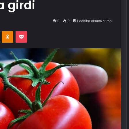
a girdi
0
0
1 dakika okuma süresi
VKontakte
Odnoklassniki
Pocket