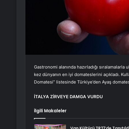
Gastronomi alanında hazırladığı sıralamalarla 
kez dünyanın en iyi domateslerini açıkladı. Kull
Domatesi” listesinde Türkiye’den Ayaş domatesi
İTALYA ZİRVEYE DAMGA VURDU
İlgili Makaleler
Van Kültürü TRT1’de Tanıtıld