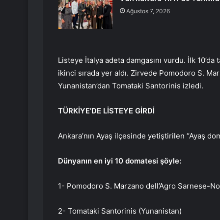
Ağustos 7, 2026
Listeye İtalya adeta damgasını vurdu. İlk 10’da
ikinci sırada yer aldı. Zirvede Pomodoro S. M
Yunanistan’dan Tomataki Santorinis izledi.
TÜRKİYE’DE LİSTEYE GİRDİ
Ankara’nın Ayaş ilçesinde yetiştirilen “Ayaş do
Dünyanın en iyi 10 domatesi şöyle:
1- Pomodoro S. Marzano dell’Agro Sarnese-Noc
2- Tomataki Santorinis (Yunanistan)