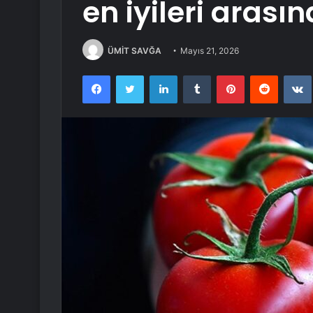
en iyileri arasın
ÜMİT SAVĞA
Mayıs 21, 2026
Facebook
Twitter
LinkedIn
Tumblr
Pinterest
Reddit