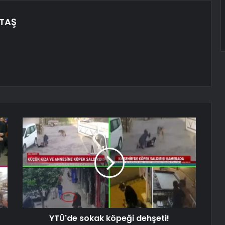
TAŞ
YTÜ'de sokak köpeği dehşeti!