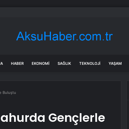
yıl önce Dünya’ya çarptı, geriye dev bir iz bıraktı
FA
HABER
EKONOMI
SAĞLIK
TEKNOLOJI
YAŞAM
e Buluştu
ahurda Gençlerle