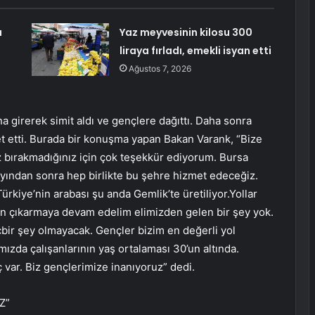
ı
Yaz meyvesinin kilosu 300
liraya fırladı, emekli isyan etti
Ağustos 7, 2026
 girerek simit aldı ve gençlere dağıttı. Daha sonra
t etti. Burada bir konuşma yapan Bakan Varank, “Bize
ız bırakmadığınız için çok teşekkür ediyorum. Bursa
 ayından sonra hep birlikte bu şehre hizmet edeceğiz.
rkiye’nin arabası şu anda Gemlik’te üretiliyor.Yollar
den çıkarmaya devam edelim elimizden gelen bir şey yok.
bir şey olmayacak. Gençler bizim en değerli yol
mızda çalışanlarının yaş ortalaması 30’un altında.
 var. Biz gençlerimize inanıyoruz” dedi.
Z”