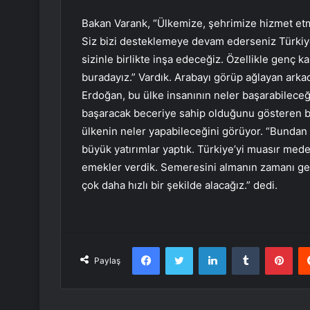
Bakan Varank, “Ülkemize, şehrimize hizmet et
Siz bizi desteklemeye devam ederseniz Türkiy
sizinle birlikte inşa edeceğiz. Özellikle genç 
buradayız.” Vardık. Arabayı görüp ağlayan ark
Erdoğan, bu ülke insanının neler başarabileceğ
başaracak beceriye sahip olduğunu gösteren bi
ülkenin neler yapabileceğini görüyor. “Bundan ç
büyük yatırımlar yaptık. Türkiye’yi muasır med
emekler verdik. Semeresini almanın zamanı gel
çok daha hızlı bir şekilde alacağız.” dedi.
Facebook
Twitter
LinkedIn
Tumblr
Pint
Paylaş