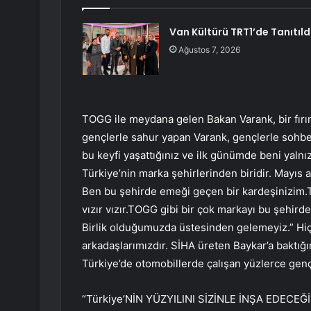
Van Kültürü TRT1’de Tanıtıld
Ağustos 7, 2026
TOGG ile meydana gelen Bakan Varank, bir fırına
gençlerle sahur yapan Varank, gençlerle sohbe
bu keyfi yaşattığınız ve ilk günümde beni yaln
Türkiye’nin marka şehirlerinden biridir. Mayıs
Ben bu şehirde emeği geçen bir kardeşinizim.Tü
vızır vızır.TOGG gibi bir çok markayı bu şehir
Birlik olduğumuzda üstesinden gelemeyiz.” Hiç
arkadaşlarımızdır. SİHA üreten Baykar’a baktığı
Türkiye’de otomobillerde çalışan yüzlerce genç
“Türkiye’NİN YÜZYILINI SİZİNLE İNŞA EDECEĞİ