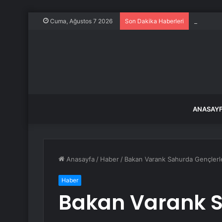
2 milyar 
Cuma, Ağustos 7 2026
Son Dakika Haberleri
ANASAY
Anasayfa
/
Haber
/
Bakan Varank Sahurda Gençlerl
Haber
Bakan Varank S