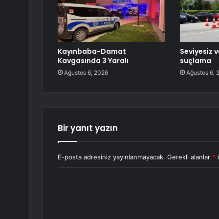
Kayınbaba-Damat
Seviyesiz v
Kavgasında 3 Yaralı
suçlama
Ağustos 6, 2026
Ağustos 6, 
Bir yanıt yazın
E-posta adresiniz yayınlanmayacak.
Gerekli alanlar
*
i
Y
o
r
u