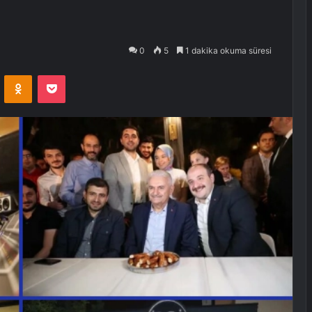
0
5
1 dakika okuma süresi
VKontakte
Odnoklassniki
Pocket