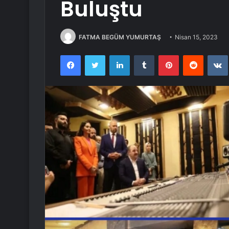
Buluştu
FATMA BEGÜM YUMURTAŞ
Nisan 15, 2023
Facebook
Twitter
LinkedIn
Tumblr
Pinterest
Reddit