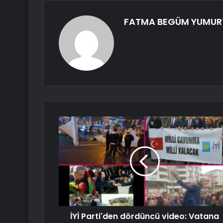
FATMA BEGÜM YUMUR
İYİ Parti'den dördüncü video: Vatana