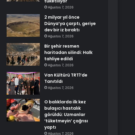
tüketiliyor
Ağustos 7, 2026
2 milyar yıl önce
Dünya’ya çarptı, geriye
dev bir iz bıraktı
Ağustos 7, 2026
Bir şehir resmen
haritadan silindi: Halk
tahliye edildi
Ağustos 7, 2026
Van Kültürü TRT1’de
Tanıtıldı
Ağustos 7, 2026
O balıklarda ilk kez
bulaşıcı hastalık
görüldü: Uzmanlar
‘tüketmeyin’ çağrısı
yaptı
Ağustos 7, 2026