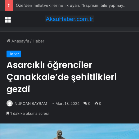
Özel’den milletvekillerine ilk uyarı: “Esprisini bile yapmayacaksınız”
Menü
Anasayfa
/
Haber
Haber
Asarcıklı öğrenciler
Çanakkale’de şehitlikleri
gezdi
NURCAN BAYRAM
Mart 18, 2024
0
0
1 dakika okuma süresi