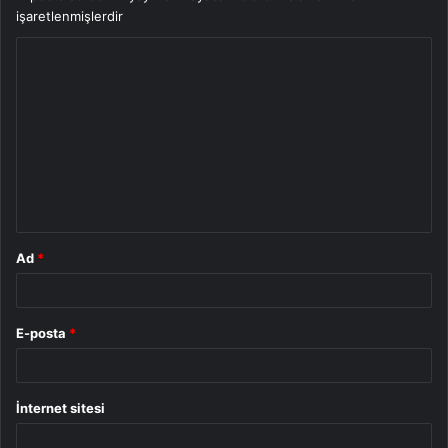
işaretlenmişlerdir
Y
o
r
u
m
*
Ad
*
E-posta
*
İnternet sitesi