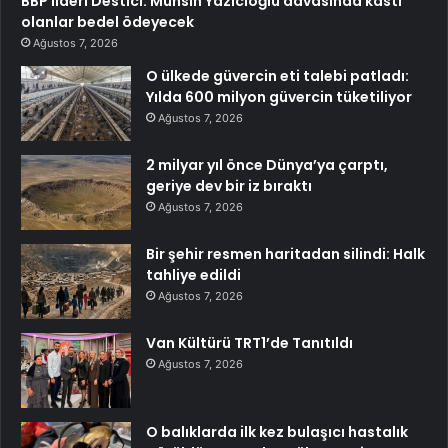
BBP lideri Destici: Muhsin Yazıcıoğlu davasında kastı
olanlar bedel ödeyecek
Ağustos 7, 2026
O ülkede güvercin eti talebi patladı:
Yılda 600 milyon güvercin tüketiliyor
Ağustos 7, 2026
2 milyar yıl önce Dünya’ya çarptı,
geriye dev bir iz bıraktı
Ağustos 7, 2026
Bir şehir resmen haritadan silindi: Halk
tahliye edildi
Ağustos 7, 2026
Van Kültürü TRT1’de Tanıtıldı
Ağustos 7, 2026
O balıklarda ilk kez bulaşıcı hastalık