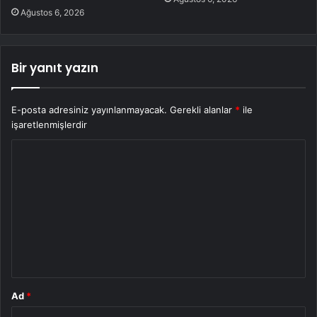
Ağustos 6, 2026
Bir yanıt yazın
E-posta adresiniz yayınlanmayacak.
Gerekli alanlar
*
ile
işaretlenmişlerdir
Y
o
r
u
m
*
Ad
*