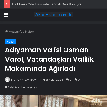
Helldivers 2’de Illuminate Tehdidi Geri Dönüyor!
Menü
Anasayfa
/
Haber
Haber
Adıyaman Valisi Osman
Varol, Vatandaşları Valilik
Makamında Ağırladı
NURCAN BAYRAM
Nisan 22, 2024
0
0
1 dakika okuma süresi