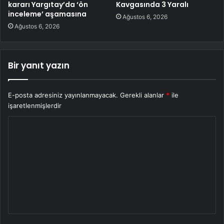
kararı Yargıtay’da ‘ön
Kavgasında 3 Yaralı
inceleme’ aşamasına
Ağustos 6, 2026
Ağustos 6, 2026
Bir yanıt yazın
E-posta adresiniz yayınlanmayacak.
Gerekli alanlar
*
ile
işaretlenmişlerdir
Y
o
r
u
m
*