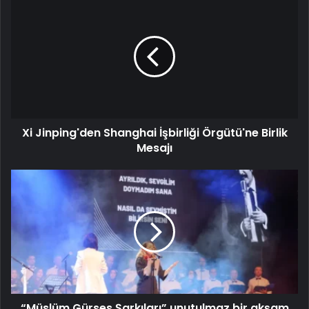
Xi Jinping'den Shanghai İşbirliği Örgütü'ne Birlik
Mesajı
“Müslüm Gürses Şarkıları” unutulmaz bir akşam