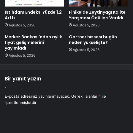
İstihdam Endeksi Yüzde 1,2
Finike’de Zeytinyağı Kalite
Arttı
Yarışması Ödülleri Verildi
Ağustos 5, 2026
Ağustos 5, 2026
Merkez Bankası’ndan aylık
Gartner hissesi bugün
fiyat gelişmelerini
neden yükselişte?
yayımladı
Ağustos 5, 2026
Ağustos 5, 2026
Bir yanıt yazın
E-posta adresiniz yayınlanmayacak.
Gerekli alanlar
*
ile
işaretlenmişlerdir
Y
o
r