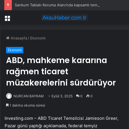
Sarıkum Tabiatı Koruma Alanı’nda kapsamlı temizlik
Menü
Anasayfa
/
Ekonomi
Ekonomi
ABD, mahkeme kararına
rağmen ticaret
müzakerelerini sürdürüyor
NURCAN BAYRAM
Eylül 3, 2025
0
0
1 dakika okuma süresi
Investing.com – ABD Ticaret Temsilcisi Jamieson Greer,
Pazar günü yaptığı açıklamada, federal temyiz