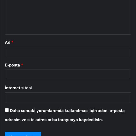
u
m
*
Ad
*
E-posta
*
İnternet sitesi
Daha sonraki yorumlarımda kullanılması için adım, e-posta
adresim ve site adresim bu tarayıcıya kaydedilsin.