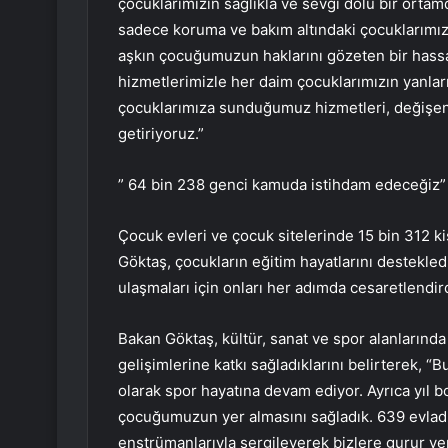
çocuklarımızın sağlıkla ve sevgi dolu bir ortam
sadece koruma ve bakım altındaki çocuklarımız i
aşkın çocuğumuzun haklarını gözeten bir hassas
hizmetlerimizle her daim çocuklarımızın yanla
çocuklarımıza sunduğumuz hizmetleri, değişen ih
getiriyoruz.”
” 64 bin 238 genci kamuda istihdam edeceğiz”
Çocuk evleri ve çocuk sitelerinde 15 bin 312 ki
Göktaş, çocukların eğitim hayatlarını destekled
ulaşmaları için onları her adımda cesaretlendirdi
Bakan Göktaş, kültür, sanat ve spor alanlarınd
gelişimlerine katkı sağladıklarını belirterek, 
olarak spor hayatına devam ediyor. Ayrıca yıl b
çocuğumuzun yer almasını sağladık. 639 evladı
enstrümanlarıyla sergileyerek bizlere gurur ver