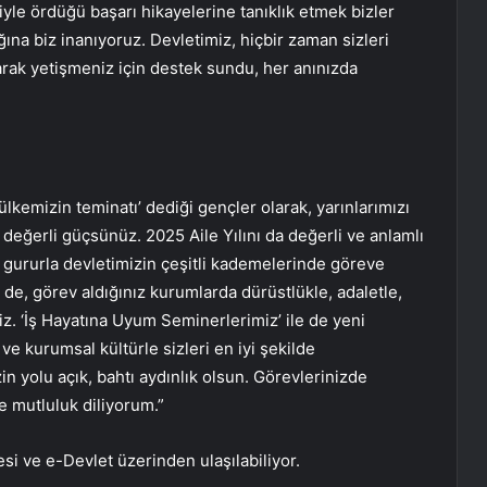
riyle ördüğü başarı hikayelerine tanıklık etmek bizler
ına biz inanıyoruz. Devletimiz, hiçbir zaman sizleri
larak yetişmeniz için destek sundu, her anınızda
kemizin teminatı’ dediği gençler olarak, yarınlarımızı
değerli güçsünüz. 2025 Aile Yılını da değerli ve anlamlı
bir gururla devletimizin çeşitli kademelerinde göreve
e, görev aldığınız kurumlarda dürüstlükle, adaletle,
iz. ‘İş Hayatına Uyum Seminerlerimiz’ ile de yeni
 ve kurumsal kültürle sizleri en iyi şekilde
in yolu açık, bahtı aydınlık olsun. Görevlerinizde
e mutluluk diliyorum.”
esi ve e-Devlet üzerinden ulaşılabiliyor.