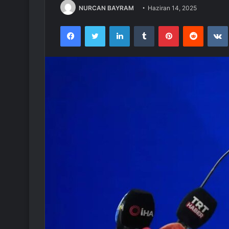
NURCAN BAYRAM
Haziran 14, 2025
Facebook
Twitter
LinkedIn
Tumblr
Pinterest
Reddit