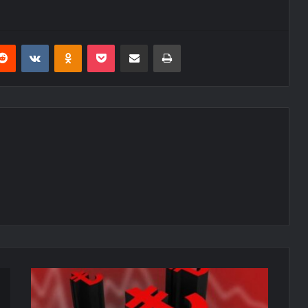
erest
Reddit
VKontakte
Odnoklassniki
Pocket
E-Posta ile paylaş
Yazdır