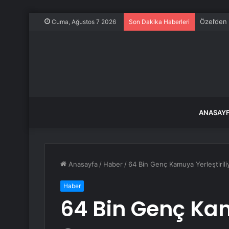
Özel’den 
Cuma, Ağustos 7 2026
Son Dakika Haberleri
ANASAY
Anasayfa
/
Haber
/
64 Bin Genç Kamuya Yerleştirili
Haber
64 Bin Genç Kam