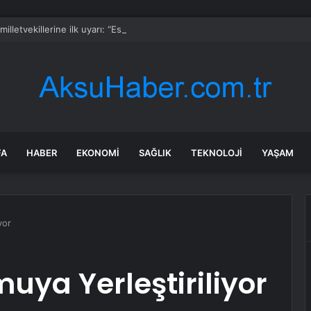
milletvekillerine ilk uyarı: “Esprisini bile yapmayacaksınız”
FA
HABER
EKONOMI
SAĞLIK
TEKNOLOJI
YAŞAM
yor
uya Yerleştiriliyor