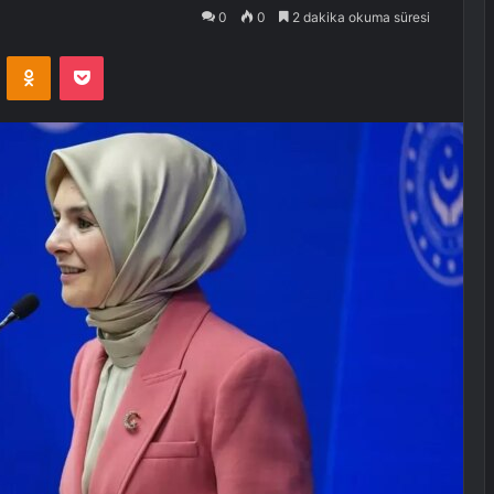
0
0
2 dakika okuma süresi
VKontakte
Odnoklassniki
Pocket