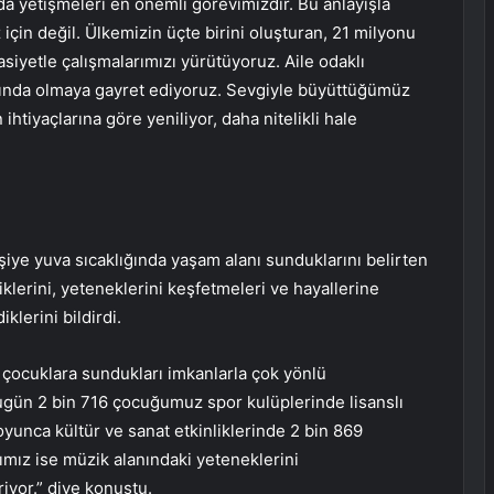
da yetişmeleri en önemli görevimizdir. Bu anlayışla
çin değil. Ülkemizin üçte birini oluşturan, 21 milyonu
iyetle çalışmalarımızı yürütüyoruz. Aile odaklı
rında olmaya gayret ediyoruz. Sevgiyle büyüttüğümüz
tiyaçlarına göre yeniliyor, daha nitelikli hale
şiye yuva sıcaklığında yaşam alanı sunduklarını belirten
iklerini, yeteneklerini keşfetmeleri ve hayallerine
klerini bildirdi.
a çocuklara sundukları imkanlarla çok yönlü
“Bugün 2 bin 716 çocuğumuz spor kulüplerinde lisanslı
oyunca kültür ve sanat etkinliklerinde 2 bin 869
mız ise müzik alanındaki yeteneklerini
iyor.” diye konuştu.